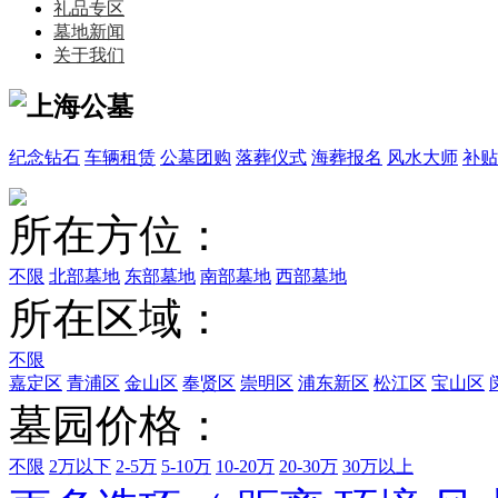
礼品专区
墓地新闻
关于我们
纪念钻石
车辆租赁
公墓团购
落葬仪式
海葬报名
风水大师
补贴
所在方位：
不限
北部墓地
东部墓地
南部墓地
西部墓地
所在区域：
不限
嘉定区
青浦区
金山区
奉贤区
崇明区
浦东新区
松江区
宝山区
墓园价格：
不限
2万以下
2-5万
5-10万
10-20万
20-30万
30万以上