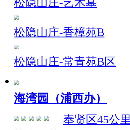
松隐山庄-艺术墓
松隐山庄-香樟苑B
松隐山庄-常青苑B区
海湾园（浦西办）
奉贤区
45公