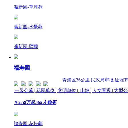
瀛新园-草坪葬
瀛新园-水景葬
瀛新园-壁葬
福寿园
青浦区
36公里
民政局审批 证照
一级公墓 | 花园单位 | 文明单位 | 山坡 | 人文景观 | 大型公
￥
2.58
万起
568人购买
福寿园-花坛葬