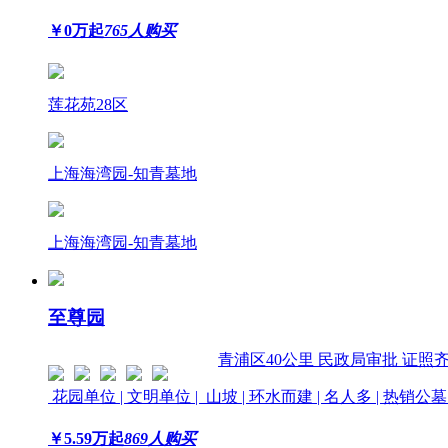
￥
0
万起
765人购买
莲花苑28区
上海海湾园-知青墓地
上海海湾园-知青墓地
至尊园
青浦区
40公里
民政局审批 证照
花园单位 | 文明单位 | 山坡 | 环水而建 | 名人多 | 热销公
￥
5.59
万起
869人购买