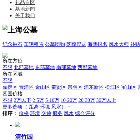
礼品专区
墓地新闻
关于我们
纪念钻石
车辆租赁
公墓团购
落葬仪式
海葬报名
风水大师
补贴
所在方位：
不限
北部墓地
东部墓地
南部墓地
西部墓地
所在区域：
不限
嘉定区
青浦区
金山区
奉贤区
崇明区
浦东新区
松江区
宝山区
墓园价格：
不限
2万以下
2-5万
5-10万
10-20万
20-30万
30万以上
更多选项（ 距离 环境 风水） +
排序：
价格
环境
交通
服务
风水
综合评分
清竹园