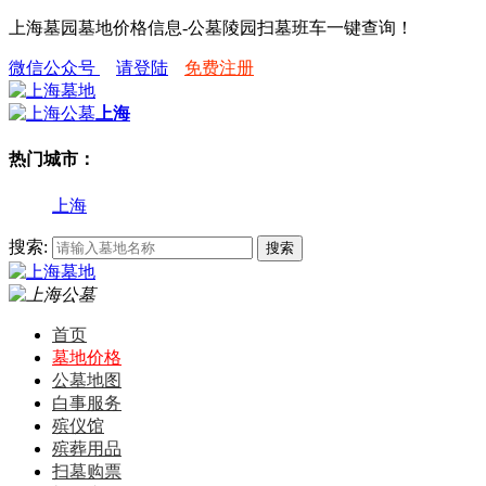
上海墓园墓地价格信息-公墓陵园扫墓班车一键查询！
微信公众号
请登陆
免费注册
上海
热门城市：
上海
搜索:
首页
墓地价格
公墓地图
白事服务
殡仪馆
殡葬用品
扫墓购票