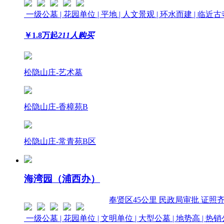
一级公墓 | 花园单位 | 平地 | 人文景观 | 环水而建 | 临近
￥
1.8
万起
211人购买
松隐山庄-艺术墓
松隐山庄-香樟苑B
松隐山庄-常青苑B区
海湾园（浦西办）
奉贤区
45公里
民政局审批 证照
一级公墓 | 花园单位 | 文明单位 | 大型公墓 | 地势高 | 热