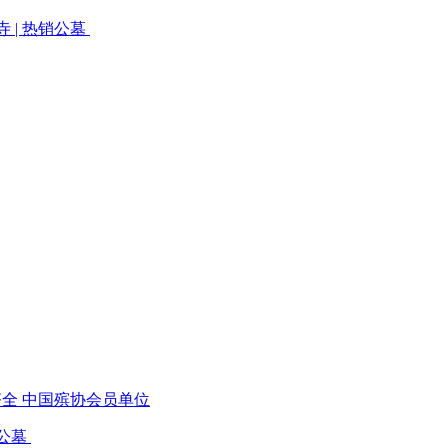
古寺 | 热销公墓
齐全 中国殡协会员单位
销公墓