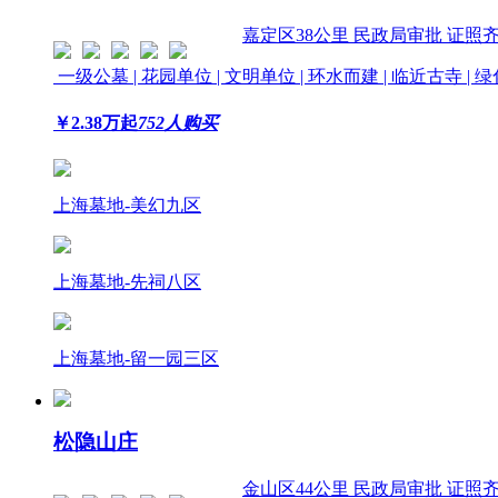
嘉定区
38公里
民政局审批 证照
一级公墓 | 花园单位 | 文明单位 | 环水而建 | 临近古寺 | 
￥
2.38
万起
752人购买
上海墓地-美幻九区
上海墓地-先祠八区
上海墓地-留一园三区
松隐山庄
金山区
44公里
民政局审批 证照