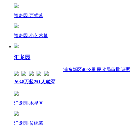
福寿园-西式墓
福寿园-小艺术墓
汇龙园
浦东新区
40公里
民政局审批 证
￥
3.8
万起
251人购买
汇龙园-木星区
汇龙园-传统墓