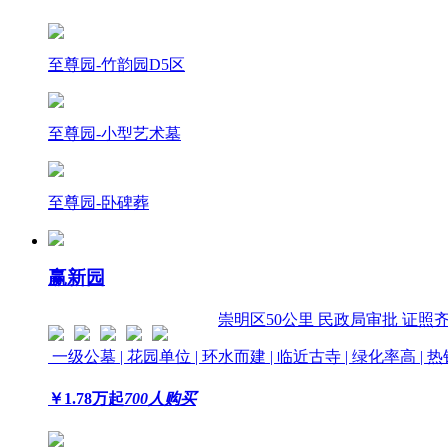
至尊园-竹韵园D5区
至尊园-小型艺术墓
至尊园-卧碑葬
赢新园
崇明区
50公里
民政局审批 证照
一级公墓 | 花园单位 | 环水而建 | 临近古寺 | 绿化率高 |
￥
1.78
万起
700人购买