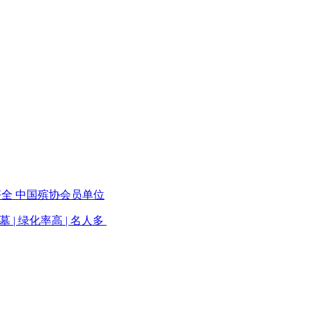
齐全 中国殡协会员单位
墓 | 绿化率高 | 名人多