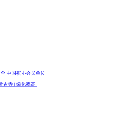
齐全 中国殡协会员单位
临近古寺 | 绿化率高