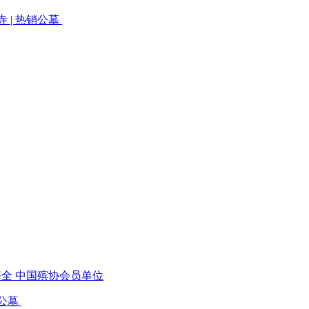
古寺 | 热销公墓
齐全 中国殡协会员单位
销公墓