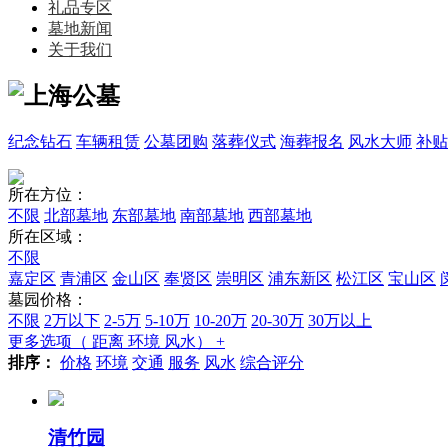
礼品专区
墓地新闻
关于我们
纪念钻石
车辆租赁
公墓团购
落葬仪式
海葬报名
风水大师
补贴
所在方位：
不限
北部墓地
东部墓地
南部墓地
西部墓地
所在区域：
不限
嘉定区
青浦区
金山区
奉贤区
崇明区
浦东新区
松江区
宝山区
墓园价格：
不限
2万以下
2-5万
5-10万
10-20万
20-30万
30万以上
更多选项（ 距离 环境 风水） +
排序：
价格
环境
交通
服务
风水
综合评分
清竹园