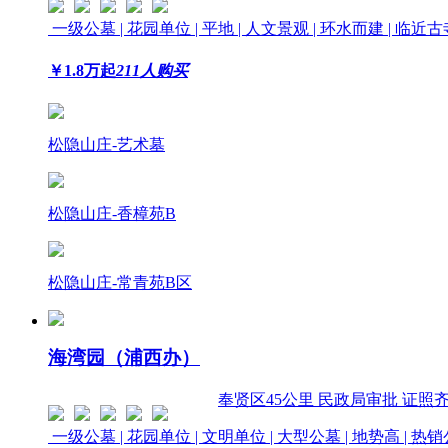
一级公墓 | 花园单位 | 平地 | 人文景观 | 环水而建 | 临近
￥
1.8
万起
211人购买
松隐山庄-艺术墓
松隐山庄-香樟苑B
松隐山庄-常青苑B区
海湾园（浦西办）
奉贤区
45公里
民政局审批 证照
一级公墓 | 花园单位 | 文明单位 | 大型公墓 | 地势高 | 热