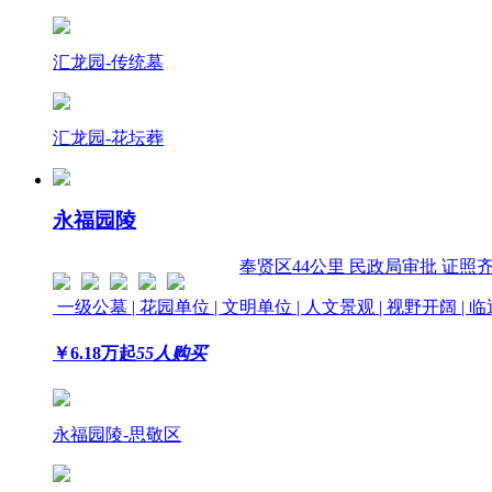
汇龙园-传统墓
汇龙园-花坛葬
永福园陵
奉贤区
44公里
民政局审批 证照
一级公墓 | 花园单位 | 文明单位 | 人文景观 | 视野开阔 | 
￥
6.18
万起
55人购买
永福园陵-思敬区