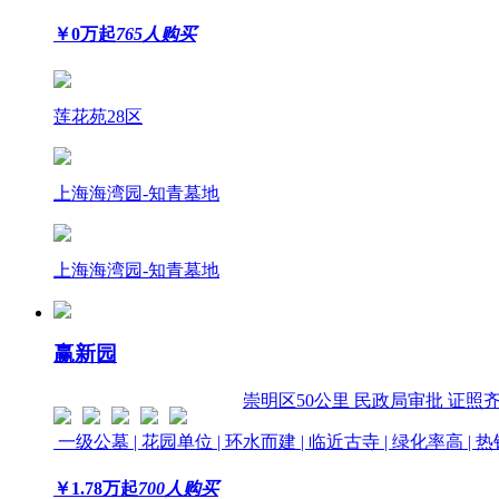
￥
0
万起
765人购买
莲花苑28区
上海海湾园-知青墓地
上海海湾园-知青墓地
赢新园
崇明区
50公里
民政局审批 证照
一级公墓 | 花园单位 | 环水而建 | 临近古寺 | 绿化率高 |
￥
1.78
万起
700人购买