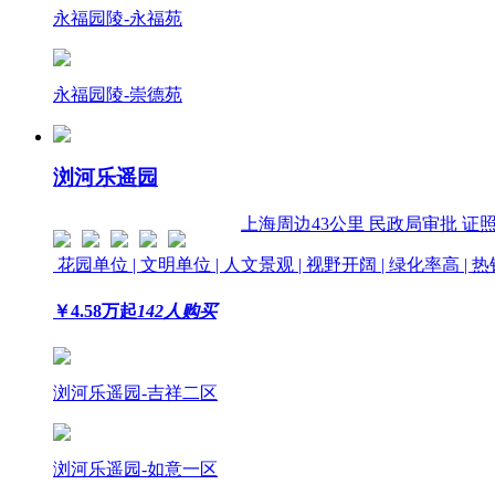
永福园陵-永福苑
永福园陵-崇德苑
浏河乐遥园
上海周边
43公里
民政局审批 证
花园单位 | 文明单位 | 人文景观 | 视野开阔 | 绿化率高 |
￥
4.58
万起
142人购买
浏河乐遥园-吉祥二区
浏河乐遥园-如意一区