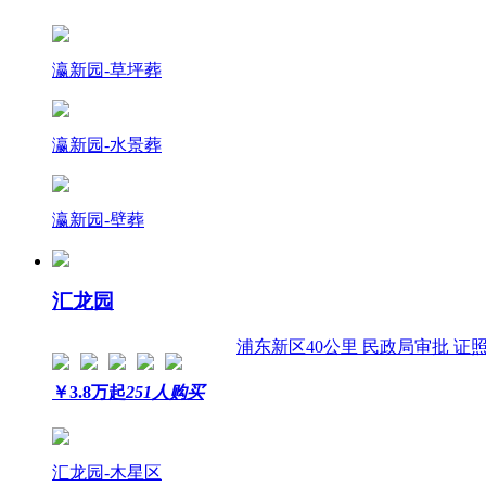
瀛新园-草坪葬
瀛新园-水景葬
瀛新园-壁葬
汇龙园
浦东新区
40公里
民政局审批 证
￥
3.8
万起
251人购买
汇龙园-木星区