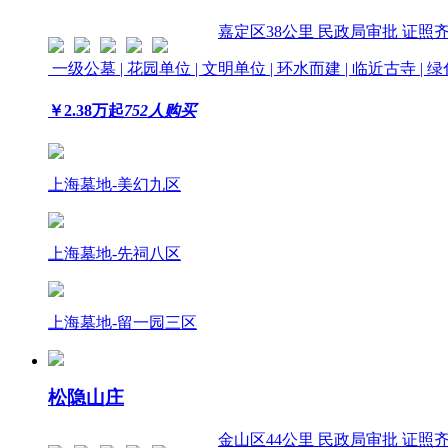
嘉定区
38公里
民政局审批 证照
一级公墓 | 花园单位 | 文明单位 | 环水而建 | 临近古寺 | 
￥
2.38
万起
752人购买
上海墓地-美幻九区
上海墓地-先祠八区
上海墓地-留一园三区
松隐山庄
金山区
44公里
民政局审批 证照