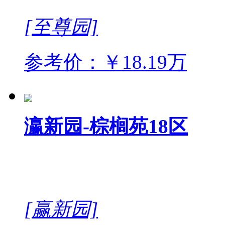
[至尊园]
参考价：￥18.19万
瀛新园-棕榈苑18区
[赢新园]