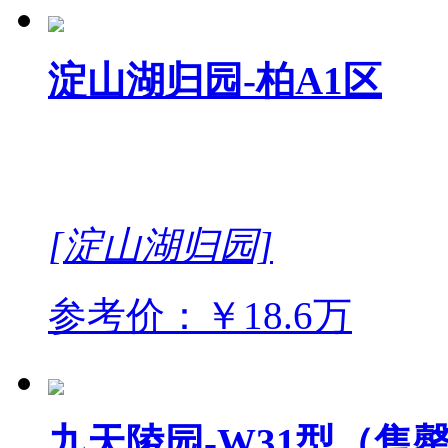
淀山湖归园-柏A1区
[淀山湖归园]
参考价：￥18.6万
九天陵园-W31型（售