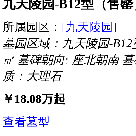
九天陵园-B12型（售罄
所属园区：
[九天陵园]
墓园区域：九天陵园-B1
㎡
墓碑朝向: 座北朝南
墓
质：大理石
￥
18.08
万起
查看墓型