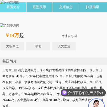
墓园简介
墓型展示
交通信息
扫墓购票
￥14万
起
月浦安息园
文明单位
平地
人文景观
墓园简介
上海宝山月浦安息灵园是上海市殡葬管理处批准的经营性墓园，位于宝山
区月罗路341号。1992年批准规划用地150亩，目前占地面积94.6亩，现有
在职职工28名，隶属月浦镇农副公司，业务上受上海市民政局、宝山区民
政局指导。 1992年创办，向广大市民推出具有海派特色的壁葬、亭葬、塔
介绍下你们的产品价格
葬、寄存室，1996年起增设墓葬业务。 月浦安息灵园开办以来，共销售
26444穴，其中壁葬5804穴，墓葬20640穴，取得了较好的经济效益和社会
效益。